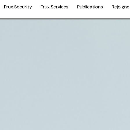
Frux Security
Frux Services
Publications
Rejoigne